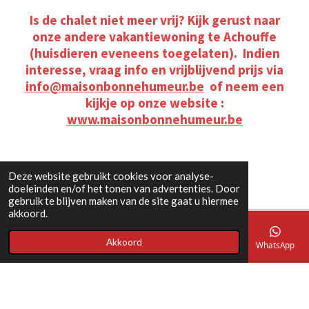
Is de chalet niet meer vrij? Kijk gerust naar
onze andere vakantiewoning te Achouffe
(huisdieren eveneens toegelaten). Indien
interesse, vraag info en vrijblijvend prijs via
info@maisonbonnehumeur.be
of neem een
kijkje op onze website :
www.maisonbonnehumeur.be
Deze website gebruikt cookies voor analyse-
doeleinden en/of het tonen van advertenties. Door
gebruik te blijven maken van de site gaat u hiermee
akkoord.
Akkoord
E-mailadres
Telefoonnummer
Kaart
Facebook
WhatsApp
Interesse? Klik hier voor prijsaanvraag of info
Delen
Delen