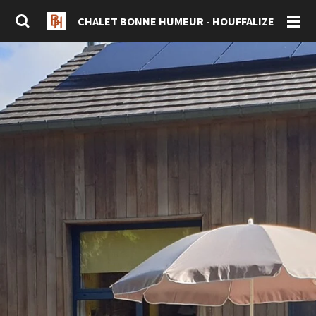
Ga
CHALET BONNE HUMEUR - HOUFFALIZE
direct
naar
de
hoofdinhoud